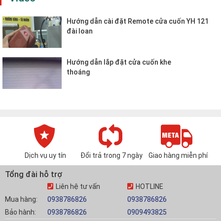
Hướng dẫn cài đặt Remote cửa cuốn YH 121
đài loan
Hướng dẫn lắp đặt cửa cuốn khe
thoáng
Dịch vụ uy tín
Đổi trả trong 7 ngày
Giao hàng miễn phí
Tổng đài hỗ trợ
Liên hệ tư vấn
HOTLINE
Mua hàng:
0938786826
0938786826
Bảo hành:
0938786826
0909493825