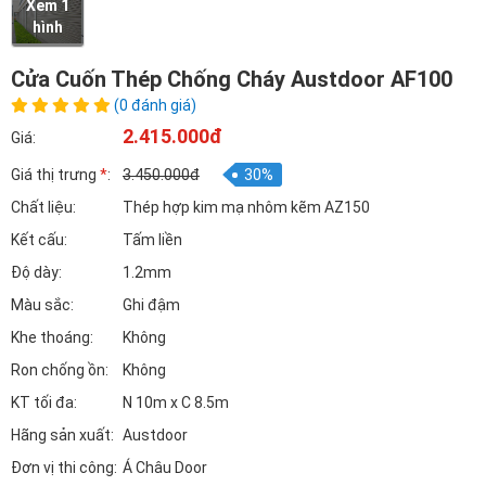
Xem 1
hình
Cửa Cuốn Thép Chống Cháy Austdoor AF100
(0 đánh giá)
2.415.000đ
Giá:
Giá thị trưng
*
:
3.450.000đ
30%
Chất liệu:
Thép hợp kim mạ nhôm kẽm AZ150
Kết cấu:
Tấm liền
Độ dày:
1.2mm
Màu sắc:
Ghi đậm
Khe thoáng:
Không
Ron chống ồn:
Không
KT tối đa:
N 10m x C 8.5m
Hãng sản xuất:
Austdoor
Đơn vị thi công:
Á Châu Door