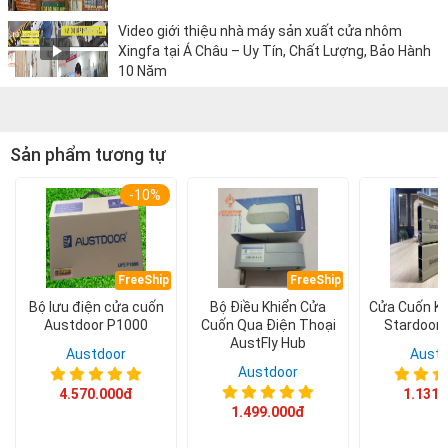
Video giới thiệu nhà máy sản xuất cửa nhôm
Xingfa tại Á Châu – Uy Tín, Chất Lượng, Bảo Hành
10 Năm
Sản phẩm tương tự
-10%
FreeShip
FreeShip
Bộ lưu điện cửa cuốn
Bộ Điều Khiển Cửa
Cửa Cuốn K
Austdoor P1000
Cuốn Qua Điện Thoại
Stardoor
AustFly Hub
Austdoor
Austd
Austdoor
4.570.000đ
1.131.
1.499.000đ