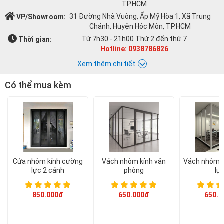
TP.HCM
31 Đường Nhà Vuông, Ấp Mỹ Hòa 1, Xã Trung
VP/Showroom:
Chánh, Huyện Hóc Môn, TP.HCM
Từ 7h30 - 21h00 Thứ 2 đến thứ 7
Thời gian:
Hotline: 0938786826
Xem thêm chi tiết
Có thể mua kèm
Chat với Á CHÂU:
Á CHÂU
0938786826
cuacuonachau@gmail.com
Email:
Cửa nhôm kính cường
Vách nhôm kính văn
Vách nhôm k
lực 2 cánh
phòng
lự
850.000đ
650.000đ
650.0