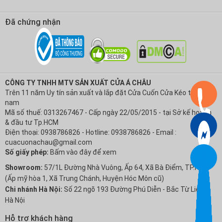
Đã chứng nhận
CÔNG TY TNHH MTV SẢN XUẤT CỬA Á CHÂU
Trên 11 năm Uy tín sản xuất và lắp đặt Cửa Cuốn Cửa Kéo tại Việt
nam
Mã số thuế: 0313267467 - Cấp ngày 22/05/2015 - tại Sở kế hoạch
& đầu tư Tp.HCM
Điện thoại: 0938786826 - Hotline: 0938786826 - Email :
cuacuonachau@gmail.com
Số giấy phép:
Bấm vào đây để xem
Showroom:
57/1L Đường Nhà Vuông, Ấp 64, Xã Bà Điểm, TP.HCM
(Ấp mỹ hòa 1, Xã Trung Chánh, Huyện Hóc Môn cũ)
Chi nhánh Hà Nội:
Số 22 ngõ 193 Đường Phú Diễn - Bắc Từ Liêm -
Hà Nội
Hỗ trợ khách hàng