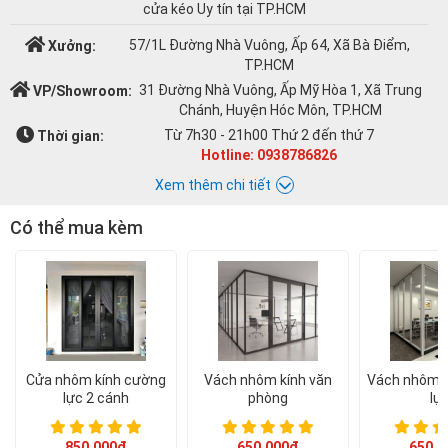
cửa kéo Uy tín tại TP.HCM
57/1L Đường Nhà Vuông, Ấp 64, Xã Bà Điểm,
Xưởng:
TP.HCM
31 Đường Nhà Vuông, Ấp Mỹ Hòa 1, Xã Trung
VP/Showroom:
Chánh, Huyện Hóc Môn, TP.HCM
Từ 7h30 - 21h00 Thứ 2 đến thứ 7
Thời gian:
Hotline: 0938786826
Xem thêm chi tiết
Có thể mua kèm
Chat với Á CHÂU:
Á CHÂU
0938786826
cuacuonachau@gmail.com
Email:
Cửa nhôm kính cường
Vách nhôm kính văn
Vách nhôm k
lực 2 cánh
phòng
lự
850.000đ
650.000đ
650.0