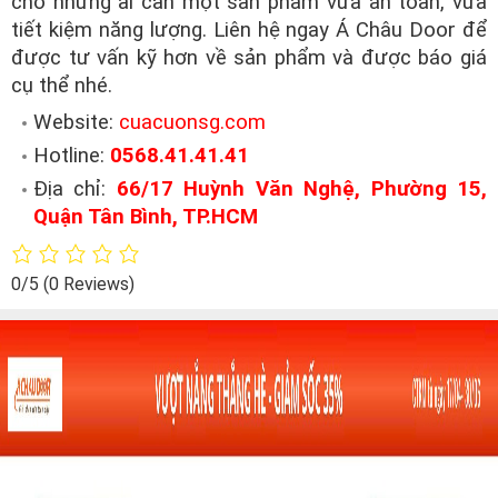
cho những ai cần một sản phẩm vừa an toàn, vừa
tiết kiệm năng lượng. Liên hệ ngay Á Châu Door để
được tư vấn kỹ hơn về sản phẩm và được báo giá
cụ thể nhé.
Website:
cuacuonsg.com
Hotline:
0568.41.41.41
Địa chỉ:
66/17 Huỳnh Văn Nghệ, Phường 15,
Quận Tân Bình, TP.HCM
0/5
(0 Reviews)