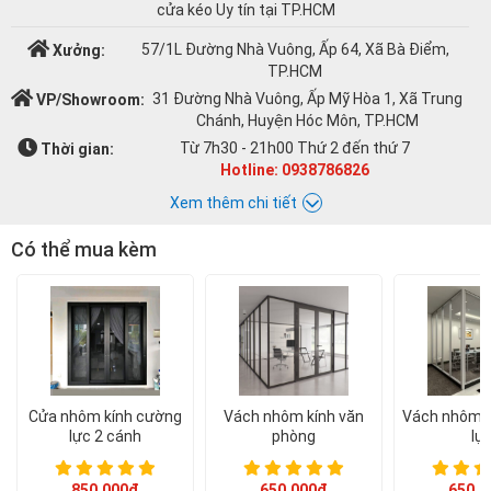
cửa kéo Uy tín tại TP.HCM
57/1L Đường Nhà Vuông, Ấp 64, Xã Bà Điểm,
Xưởng:
TP.HCM
31 Đường Nhà Vuông, Ấp Mỹ Hòa 1, Xã Trung
VP/Showroom:
Chánh, Huyện Hóc Môn, TP.HCM
Từ 7h30 - 21h00 Thứ 2 đến thứ 7
Thời gian:
Hotline: 0938786826
Xem thêm chi tiết
Có thể mua kèm
Chat với Á CHÂU:
Á CHÂU
0938786826
cuacuonachau@gmail.com
Email:
Cửa nhôm kính cường
Vách nhôm kính văn
Vách nhôm k
lực 2 cánh
phòng
lự
850.000đ
650.000đ
650.0