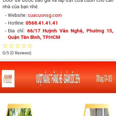
Door để được báo giá và lắp đặt cửa cuốn cho căn
nhà của bạn nhé.
Website:
cuacuonsg.com
Hotline:
0568.41.41.41
Địa chỉ:
66/17 Huỳnh Văn Nghệ, Phường 15,
Quận Tân Bình, TP.HCM
0/5
(0 Reviews)