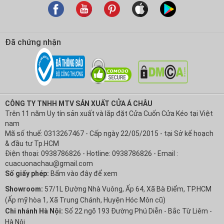
Đã chứng nhận
CÔNG TY TNHH MTV SẢN XUẤT CỬA Á CHÂU
Trên 11 năm Uy tín sản xuất và lắp đặt Cửa Cuốn Cửa Kéo tại Việt
nam
Mã số thuế: 0313267467 - Cấp ngày 22/05/2015 - tại Sở kế hoạch
& đầu tư Tp.HCM
Điện thoại: 0938786826 - Hotline: 0938786826 - Email :
cuacuonachau@gmail.com
Số giấy phép:
Bấm vào đây để xem
Showroom:
57/1L Đường Nhà Vuông, Ấp 64, Xã Bà Điểm, TP.HCM
(Ấp mỹ hòa 1, Xã Trung Chánh, Huyện Hóc Môn cũ)
Chi nhánh Hà Nội:
Số 22 ngõ 193 Đường Phú Diễn - Bắc Từ Liêm -
Hà Nội