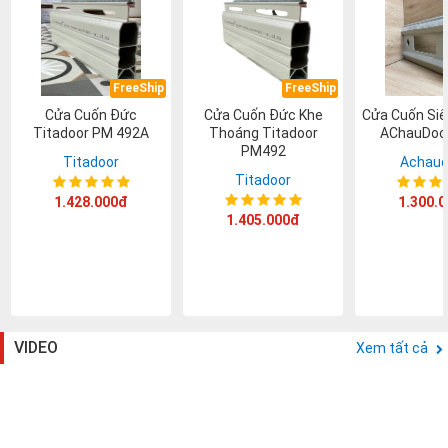
FreeShip
FreeShip
Cửa Cuốn Đức
Cửa Cuốn Đức Khe
Cửa Cuốn Si
Titadoor PM 492A
Thoáng Titadoor
AChauDoo
PM492
Titadoor
Achaud
Titadoor
1.428.000đ
1.300.
1.405.000đ
VIDEO
Xem tất cả