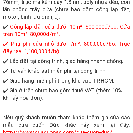
76mm, trục mạ kẽm dày 1.8mm, poly nhựa dẻo, con
lăn chống trầy cửa (chưa bao gồm công lắp đặt,
motor, bình lưu điện,…).
✔️
Công lắp đặt cửa dưới 10m²: 800,000đ/bộ. Cửa
trên 10m²: 80,000đ/m².
✔️ Phụ phí cửa nhỏ dưới 7m²: 800,000đ/bộ. Trục
đẩy tay: 1,100,000đ/bộ.
✔️ Lắp đặt tại công trình, giao hàng nhanh chóng.
✔️ Tư vấn khảo sát miễn phí tại công trình.
✔️ Giao hàng miễn phí trong khu vực TP.HCM.
✔️ Giá ở trên chưa bao gồm thuế VAT (thêm 10%
khi lấy hóa đơn).
Nếu quý khách muốn tham khảo thêm giá của các
mẫu cửa cuốn Đức khác hãy xem tại đây:
https://www.cuacuonsg.com/cua-cuon-duc/