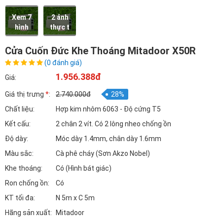
Xem 7
2 ảnh
hình
thực t
Cửa Cuốn Đức Khe Thoáng Mitadoor X50R
(0 đánh giá)
1.956.388đ
Giá:
Giá thị trưng
*
:
2.740.000đ
28%
Chất liệu:
Hợp kim nhôm 6063 - Độ cứng T5
Kết cấu:
2 chân 2 vít. Có 2 lông nheo chống ồn
Độ dày:
Móc dày 1.4mm, chân dày 1.6mm
Màu sắc:
Cà phê cháy (Sơn Akzo Nobel)
Khe thoáng:
Có (Hình bát giác)
Ron chống ồn:
Có
KT tối đa:
N 5m x C 5m
Hãng sản xuất:
Mitadoor