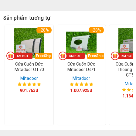
Sản phẩm tương tự
-28%
-28%
FreeShip
FreeShip
Cửa Cuốn Đức
Cửa Cuốn Đức
Cửa Cuốn
Mitadoor OT70
Mitadoor LG71
Thoáng M
CT5
Mitadoor
Mitadoor
Mitad
901.763đ
1.007.925đ
1.164.