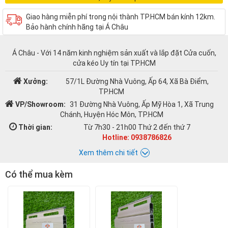
Giao hàng miễn phí trong nội thành TP.HCM bán kính 12km.
Bảo hành chính hãng tại Á Châu
Á Châu - Với 14 năm kinh nghiệm sản xuất và lắp đặt Cửa cuốn,
cửa kéo Uy tín tại TP.HCM
Xưởng:
57/1L Đường Nhà Vuông, Ấp 64, Xã Bà Điểm,
TP.HCM
VP/Showroom:
31 Đường Nhà Vuông, Ấp Mỹ Hòa 1, Xã Trung
Chánh, Huyện Hóc Môn, TP.HCM
Thời gian:
Từ 7h30 - 21h00 Thứ 2 đến thứ 7
Hotline: 0938786826
Xem thêm chi tiết
Có thể mua kèm
Chat với Á CHÂU:
Á CHÂU
0938786826
Email:
cuacuonachau@gmail.com