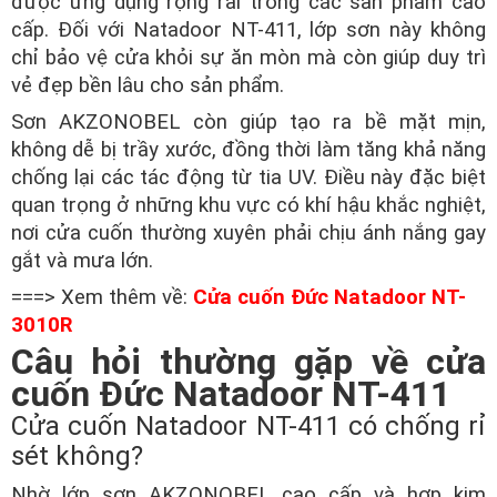
được ứng dụng rộng rãi trong các sản phẩm cao
cấp. Đối với Natadoor NT-411, lớp sơn này không
chỉ bảo vệ cửa khỏi sự ăn mòn mà còn giúp duy trì
vẻ đẹp bền lâu cho sản phẩm.
Sơn AKZONOBEL còn giúp tạo ra bề mặt mịn,
không dễ bị trầy xước, đồng thời làm tăng khả năng
chống lại các tác động từ tia UV. Điều này đặc biệt
quan trọng ở những khu vực có khí hậu khắc nghiệt,
nơi cửa cuốn thường xuyên phải chịu ánh nắng gay
gắt và mưa lớn.
===> Xem thêm về:
Cửa cuốn Đức Natadoor NT-
3010R
Câu hỏi thường gặp về cửa
cuốn Đức Natadoor NT-411
Cửa cuốn Natadoor NT-411 có chống rỉ
sét không?
Nhờ lớp sơn AKZONOBEL cao cấp và hợp kim