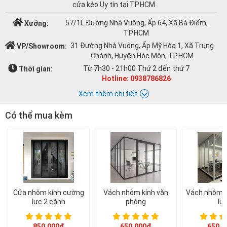
cửa kéo Uy tín tại TP.HCM
57/1L Đường Nhà Vuông, Ấp 64, Xã Bà Điểm,
Xưởng:
TP.HCM
31 Đường Nhà Vuông, Ấp Mỹ Hòa 1, Xã Trung
VP/Showroom:
Chánh, Huyện Hóc Môn, TP.HCM
Từ 7h30 - 21h00 Thứ 2 đến thứ 7
Thời gian:
Hotline: 0938786826
Xem thêm chi tiết
Có thể mua kèm
Chat với Á CHÂU:
Á CHÂU
0938786826
cuacuonachau@gmail.com
Email:
Cửa nhôm kính cường
Vách nhôm kính văn
Vách nhôm k
lực 2 cánh
phòng
lự
850.000đ
650.000đ
650.0