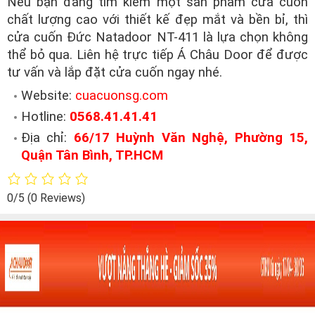
Nếu bạn đang tìm kiếm một sản phẩm cửa cuốn
chất lượng cao với thiết kế đẹp mắt và bền bỉ, thì
cửa cuốn Đức Natadoor NT-411 là lựa chọn không
thể bỏ qua. Liên hệ trực tiếp Á Châu Door để được
tư vấn và lắp đặt cửa cuốn ngay nhé.
Website:
cuacuonsg.com
Hotline:
0568.41.41.41
Địa chỉ:
66/17 Huỳnh Văn Nghệ, Phường 15,
Quận Tân Bình, TP.HCM
0/5
(0 Reviews)