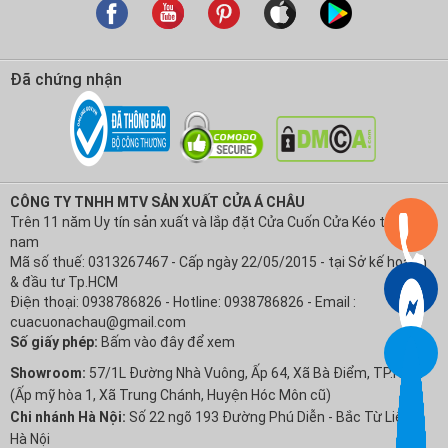
Đã chứng nhận
CÔNG TY TNHH MTV SẢN XUẤT CỬA Á CHÂU
Trên 11 năm Uy tín sản xuất và lắp đặt Cửa Cuốn Cửa Kéo tại Việt
nam
Mã số thuế: 0313267467 - Cấp ngày 22/05/2015 - tại Sở kế hoạch
& đầu tư Tp.HCM
Điện thoại: 0938786826 - Hotline: 0938786826 - Email :
cuacuonachau@gmail.com
Số giấy phép:
Bấm vào đây để xem
Showroom:
57/1L Đường Nhà Vuông, Ấp 64, Xã Bà Điểm, TP.HCM
(Ấp mỹ hòa 1, Xã Trung Chánh, Huyện Hóc Môn cũ)
Chi nhánh Hà Nội:
Số 22 ngõ 193 Đường Phú Diễn - Bắc Từ Liêm -
Hà Nội