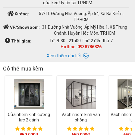
cửa kéo Uy tín tại TP.HCM
57/1L Đường Nhà Vuông, Ấp 64, Xã Bà Điểm,
Xưởng:
TP.HCM
31 Đường Nhà Vuông, Ấp Mỹ Hòa 1, Xã Trung
VP/Showroom:
Chánh, Huyện Hóc Môn, TP.HCM
Từ 7h30 - 21h00 Thứ 2 đến thứ 7
Thời gian:
Hotline: 0938786826
Xem thêm chi tiết
Có thể mua kèm
Chat với Á CHÂU:
Á CHÂU
0938786826
cuacuonachau@gmail.com
Email:
Cửa nhôm kính cường
Vách nhôm kính văn
Vách nhôm k
lực 2 cánh
phòng
lự
850.000đ
650.000đ
650.0