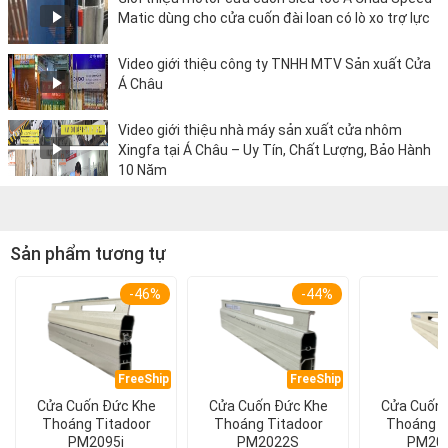
Matic dùng cho cửa cuốn đài loan có lò xo trợ lực
Video giới thiệu công ty TNHH MTV Sản xuất Cửa
Á Châu
Video giới thiệu nhà máy sản xuất cửa nhôm
Xingfa tại Á Châu – Uy Tín, Chất Lượng, Bảo Hành
10 Năm
Sản phẩm tương tự
-46%
-44%
FreeShip
FreeShip
Cửa Cuốn Đức Khe
Cửa Cuốn Đức Khe
Cửa Cuốn 
Thoáng Titadoor
Thoáng Titadoor
Thoáng T
PM2095i
PM2022S
PM20