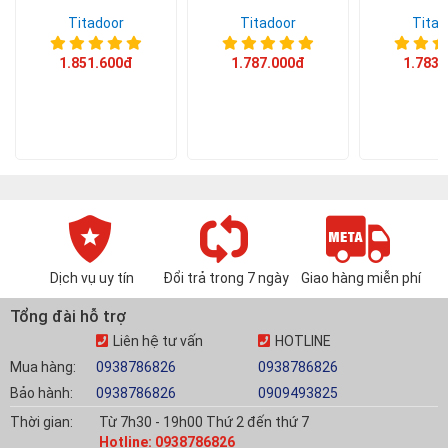
Titadoor
Titadoor
Titad
1.851.600đ
1.787.000đ
1.783.
Dịch vụ uy tín
Đổi trả trong 7 ngày
Giao hàng miễn phí
Tổng đài hỗ trợ
Liên hệ tư vấn
HOTLINE
Mua hàng:
0938786826
0938786826
Bảo hành:
0938786826
0909493825
Thời gian:
Từ 7h30 - 19h00 Thứ 2 đến thứ 7
Hotline: 0938786826