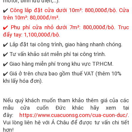
motor, bình lưu điện,…).
✔️
Công lắp đặt cửa dưới 10m²: 800,000đ/bộ. Cửa
trên 10m²: 80,000đ/m².
✔️ Phụ phí cửa nhỏ dưới 7m²: 800,000đ/bộ. Trục
đẩy tay: 1,100,000đ/bộ.
✔️ Lắp đặt tại công trình, giao hàng nhanh chóng.
✔️ Tư vấn khảo sát miễn phí tại công trình.
✔️ Giao hàng miễn phí trong khu vực TP.HCM.
✔️ Giá ở trên chưa bao gồm thuế VAT (thêm 10%
khi lấy hóa đơn).
Nếu quý khách muốn tham khảo thêm giá của các
mẫu cửa cuốn Đức khác hãy xem tại
đây:
https://www.cuacuonsg.com/cua-cuon-duc/
.
Vui lòng liên hệ với Á Châu để được tư vấn chi tiết
hơn!