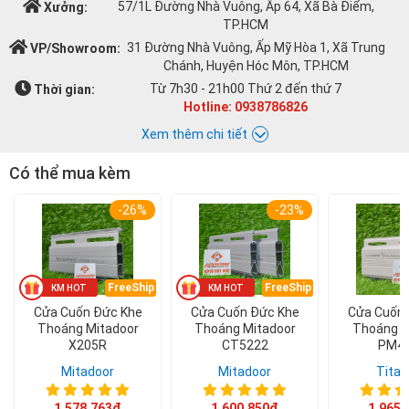
57/1L Đường Nhà Vuông, Ấp 64, Xã Bà Điểm,
Xưởng:
TP.HCM
31 Đường Nhà Vuông, Ấp Mỹ Hòa 1, Xã Trung
VP/Showroom:
Chánh, Huyện Hóc Môn, TP.HCM
Từ 7h30 - 21h00 Thứ 2 đến thứ 7
Thời gian:
Hotline: 0938786826
Xem thêm chi tiết
Có thể mua kèm
Chat với Á CHÂU:
-26%
-23%
Á CHÂU
0938786826
cuacuonachau@gmail.com
Email:
FreeShip
FreeShip
Cửa Cuốn Đức Khe
Cửa Cuốn Đức Khe
Cửa Cuốn 
Thoáng Mitadoor
Thoáng Mitadoor
Thoáng T
X205R
CT5222
PM4
Mitadoor
Mitadoor
Titad
1.578.763đ
1.600.850đ
1.965.