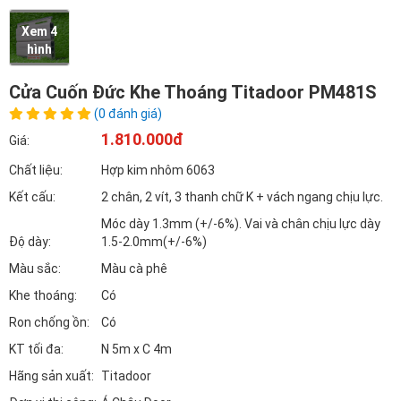
Xem 4
hình
Cửa Cuốn Đức Khe Thoáng Titadoor PM481S
(0 đánh giá)
1.810.000đ
Giá:
Chất liệu:
Hợp kim nhôm 6063
Kết cấu:
2 chân, 2 vít, 3 thanh chữ K + vách ngang chịu lực.
Móc dày 1.3mm (+/-6%). Vai và chân chịu lực dày
Độ dày:
1.5-2.0mm(+/-6%)
Màu sắc:
Màu cà phê
Khe thoáng:
Có
Ron chống ồn:
Có
KT tối đa:
N 5m x C 4m
Hãng sản xuất:
Titadoor