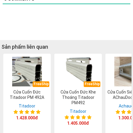
Sản phẩm liên quan
FreeShip
FreeShip
Cửa Cuốn Đức
Cửa Cuốn Đức Khe
Cửa Cuốn Si
Titadoor PM 492A
Thoáng Titadoor
AChauDoo
PM492
Titadoor
Achaud
Titadoor
1.428.000đ
1.300.
1.405.000đ