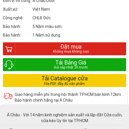
Đơn vị thi công:
Á Châu Door
Xuất xứ:
Việt Nam
Công nghệ:
CHLB Đức
Bảo hành:
5 Năm màu sơn
Bảo hành:
1 Năm sử dụng
Đặt mua
Tải Bảng Giá
Tải Catalogue cửa
Giao hàng miễn phí trong nội thành TP.HCM bán kính 12km.
Bảo hành chính hãng tại Á Châu
Á Châu - Với 14 năm kinh nghiệm sản xuất và lắp đặt Cửa cuốn,
cửa kéo Uy tín tại TP.HCM