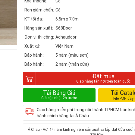
Khe thoáng:
Có
Ron giảm chấn:
Có
KT tối đa:
6.5m x 7.0m
Hãng sản xuất:
S68Door
Đơn vị thi công:
Achaudoor
Xuất xứ:
Việt Nam
Bảo hành :
5 năm (màu sơn)
Bảo hành :
2 năm (thân cửa)
Đặt mua
Tải Bảng Giá
Tải Cata
Giao hàng miễn phí trong nội thành TP.HCM bán kí
hành chính hãng tại Á Châu
Á Châu - Với 14 năm kinh nghiệm sản xuất và lắp đặt Cửa cuốn, 
TP.HCM