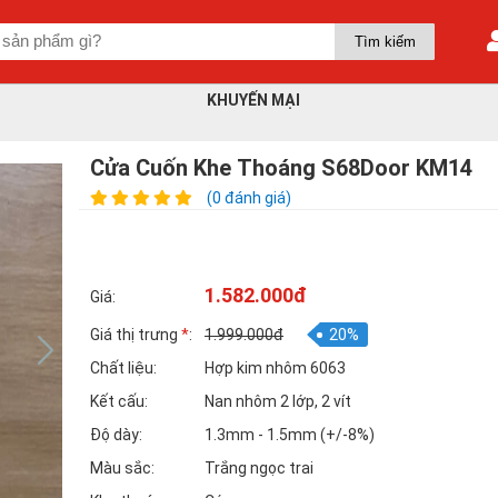
KHUYẾN MẠI
Cửa Cuốn Khe Thoáng S68Door KM14
(0 đánh giá)
1.582.000đ
Giá:
Giá thị trưng
*
:
1.999.000đ
20%
Chất liệu:
Hợp kim nhôm 6063
Kết cấu:
Nan nhôm 2 lớp, 2 vít
Độ dày:
1.3mm - 1.5mm (+/-8%)
Màu sắc:
Trắng ngọc trai