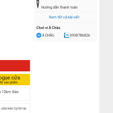
Hướng dẫn thanh toán
Xem tất cả bài viết
Chat vi Á Châu
Á CHÂU
0938786826
logue cửa
nh 12km. Bảo
cửa kéo Uy tín tại