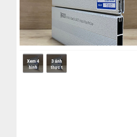
Xem 4
3 ảnh
hình
thực t