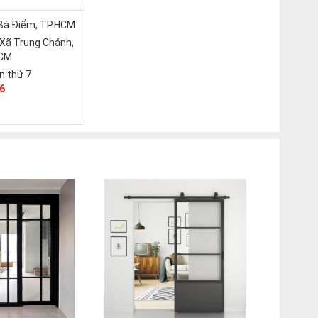
 Bà Điểm, TP.HCM
 Xã Trung Chánh,
HCM
n thứ 7
6