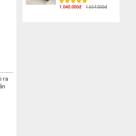
1.040.000đ
1.654.000đ
i ra
ản