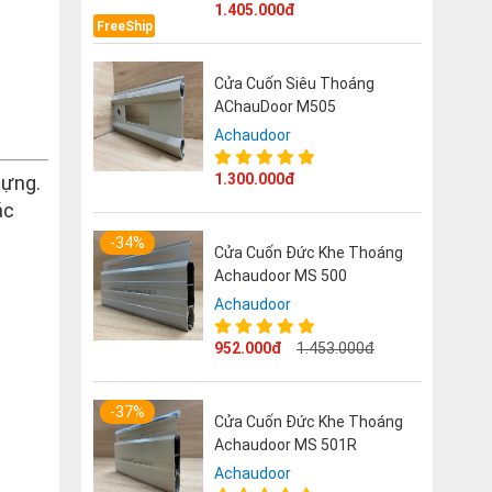
1.405.000đ
FreeShip
Cửa Cuốn Siêu Thoáng
AChauDoor M505
Achaudoor
1.300.000đ
dựng.
ác
-34%
Cửa Cuốn Đức Khe Thoáng
Achaudoor MS 500
Achaudoor
952.000đ
1.453.000đ
-37%
Cửa Cuốn Đức Khe Thoáng
Achaudoor MS 501R
Achaudoor