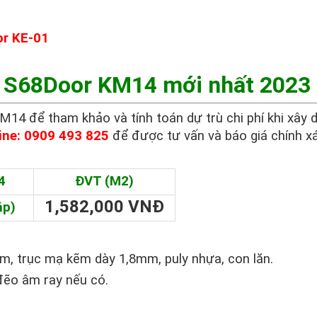
r KE-01
n S68Door KM14 mới nhất 2023
4 để tham khảo và tính toán dự trù chi phí khi xây 
ine: 0909 493 825
để được tư vấn và báo giá chính x
4
ĐVT (M2)
1,582,000 VNĐ
ắp)
m, trục mạ kẽm dày 1,8mm, puly nhựa, con lăn.
đẽo âm ray nếu có.