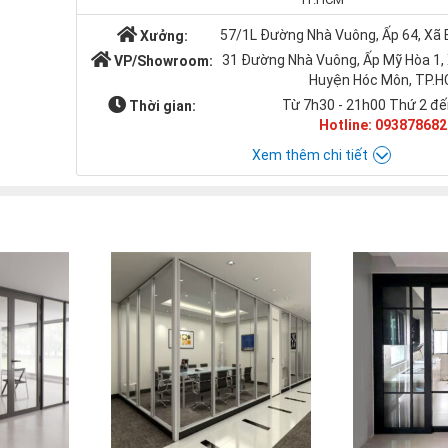
57/1L Đường Nhà Vuông, Ấp 64, Xã
Xưởng:
31 Đường Nhà Vuông, Ấp Mỹ Hòa 1,
VP/Showroom:
Huyện Hóc Môn, TP.
Từ 7h30 - 21h00 Thứ 2 đế
Thời gian:
Hotline: 093878682
Xem thêm chi tiết
Chat với Á CHÂU:
Á CHÂU
0938786826
cuacuonachau@gmail.com
Email: