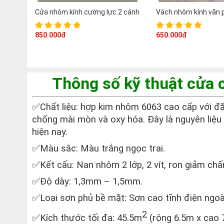
Cửa nhôm kính cường lực 2 cánh
Vách nhôm kính văn 
850.000đ
650.000đ
Thông số kỹ thuật cửa
✅Chất liệu: hợp kim nhôm 6063 cao cấp với đặ
chống mài mòn và oxy hóa. Đây là nguyên liệu
hiện nay.
✅Màu sắc: Màu trắng ngọc trai.
✅Kết cấu: Nan nhôm 2 lớp, 2 vít, ron giảm chấn
✅Độ dày: 1,3mm – 1,5mm.
✅Loại sơn phủ bề mặt: Sơn cao tĩnh điện ngoài
2
✅Kích thước tối đa: 45.5m
(rộng 6.5m x cao 