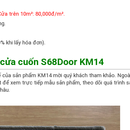
Cửa trên 10m²: 80,000đ/m².
ng.
 khi lấy hóa đơn).
ế cửa cuốn S68Door KM14
tế của sản phẩm KM14 mời quý khách tham khảo. Ngoà
t để xem trực tiếp mẫu sản phẩm, theo dõi quá trình s
hâu.