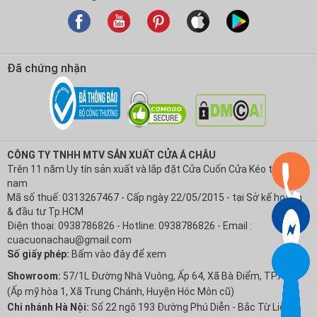
Đã chứng nhận
CÔNG TY TNHH MTV SẢN XUẤT CỬA Á CHÂU
Trên 11 năm Uy tín sản xuất và lắp đặt Cửa Cuốn Cửa Kéo tại Việt
nam
Mã số thuế: 0313267467 - Cấp ngày 22/05/2015 - tại Sở kế hoạch
& đầu tư Tp.HCM
Điện thoại: 0938786826 - Hotline: 0938786826 - Email :
cuacuonachau@gmail.com
Số giấy phép:
Bấm vào đây để xem
Showroom:
57/1L Đường Nhà Vuông, Ấp 64, Xã Bà Điểm, TP.HCM
(Ấp mỹ hòa 1, Xã Trung Chánh, Huyện Hóc Môn cũ)
Chi nhánh Hà Nội:
Số 22 ngõ 193 Đường Phú Diễn - Bắc Từ Liêm -