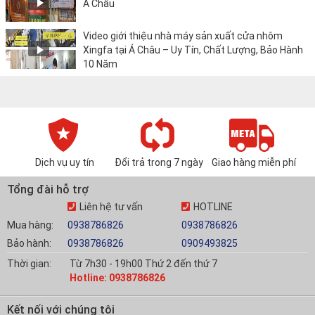
Á Châu
Video giới thiệu nhà máy sản xuất cửa nhôm
Xingfa tại Á Châu – Uy Tín, Chất Lượng, Bảo Hành
10 Năm
Dịch vụ uy tín
Đổi trả trong 7 ngày
Giao hàng miễn phí
Tổng đài hỗ trợ
Liên hệ tư vấn
HOTLINE
Mua hàng:
0938786826
0938786826
Bảo hành:
0938786826
0909493825
Thời gian:
Từ 7h30 - 19h00 Thứ 2 đến thứ 7
Hotline: 0938786826
Kết nối với chúng tôi