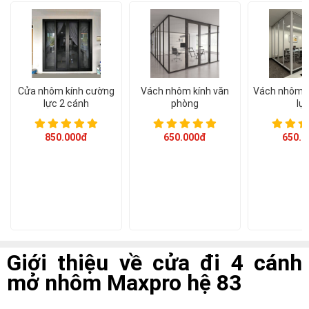
Á CHÂU
0938786826
cuacuonachau@gmail.com
Email:
Cửa nhôm kính cường
Vách nhôm kính văn
Vách nhôm k
lực 2 cánh
phòng
lự
850.000đ
650.000đ
650.0
Giới thiệu về cửa đi 4 cánh
mở nhôm Maxpro hệ 83