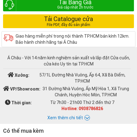
Tải Bảng Giá
Tải Catalogue cửa
Giao hàng miễn phí trong nội thành TP.HCM bán kính 12km.
Bảo hành chính hãng tại Á Châu
Á Châu - Với 14 năm kinh nghiệm sản xuất và lắp đặt Cửa cuốn,
cửa kéo Uy tín tại TP.HCM
57/1L Đường Nhà Vuông, Ấp 64, Xã Bà Điểm,
Xưởng:
TP.HCM
31 Đường Nhà Vuông, Ấp Mỹ Hòa 1, Xã Trung
VP/Showroom:
Chánh, Huyện Hóc Môn, TP.HCM
Từ 7h30 - 21h00 Thứ 2 đến thứ 7
Thời gian:
Hotline: 0938786826
Xem thêm chi tiết
Có thể mua kèm
Chat với Á CHÂU: