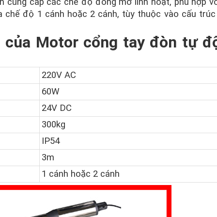
 cung cấp các chế độ đóng mở linh hoạt, phù hợp vớ
a chế độ 1 cánh hoặc 2 cánh, tùy thuộc vào cấu trúc
ết của Motor cổng tay đòn tự đ
220V AC
60W
24V DC
300kg
IP54
3m
1 cánh hoặc 2 cánh