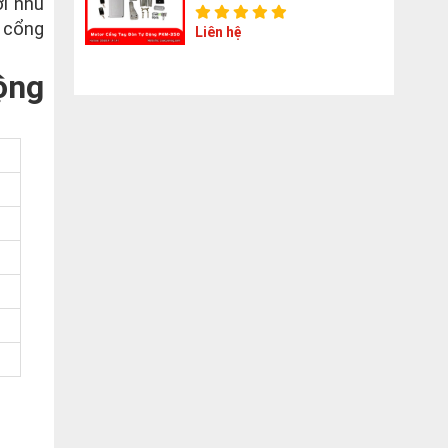
i nhu
 cổng
Liên hệ
ộng