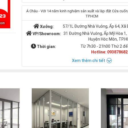
Á Châu - Với 14 năm kinh nghiệm sản xuất và lắp đặt Cửa cuốn, 
TP.HCM
57/1L Đường Nhà Vuông, Ấp 64, Xã
Xưởng:
31 Đường Nhà Vuông, Ấp Mỹ Hòa 1,
VP/Showroom:
Huyện Hóc Môn, TP.
Từ 7h30 - 21h00 Thứ 2 đế
Thời gian:
Hotline: 093878682
Xem thêm chi tiết
Chat với Á CHÂU:
Á CHÂU
0938786826
cuacuonachau@gmail.com
Email: