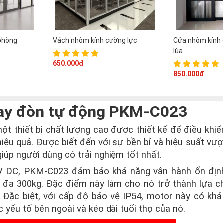
phòng
Vách nhôm kính cường lực
Cửa nhôm kính 
lùa
650.000đ
850.000đ
 tay đòn tự động PKM-C023
ột thiết bị chất lượng cao được thiết kế để điều khiể
u quả. Được biết đến với sự bền bỉ và hiệu suất vượt
iúp người dùng có trải nghiệm tốt nhất.
4V DC, PKM-C023 đảm bảo khả năng vận hành ổn địn
ối đa 300kg. Đặc điểm này làm cho nó trở thành lựa c
 Đặc biệt, với cấp độ bảo vệ IP54, motor này có khả
c yếu tố bên ngoài và kéo dài tuổi thọ của nó.