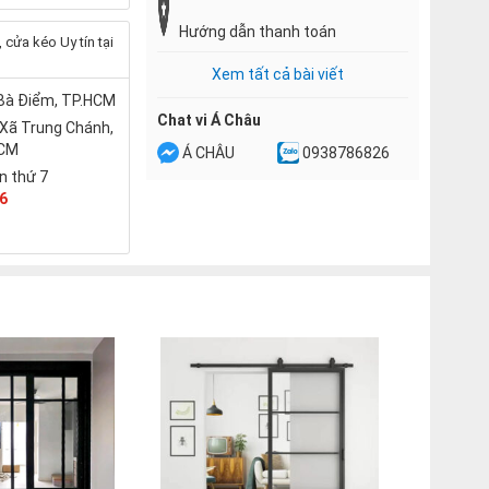
Hướng dẫn thanh toán
cửa kéo Uy tín tại
Xem tất cả bài viết
 Bà Điểm, TP.HCM
Chat vi Á Châu
 Xã Trung Chánh,
HCM
Á CHÂU
0938786826
n thứ 7
6