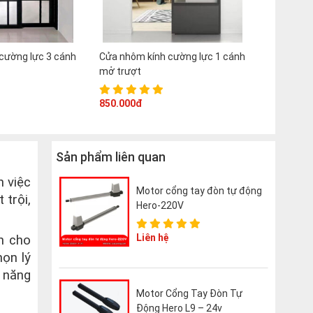
cường lực 3 cánh
Cửa nhôm kính cường lực 1 cánh
mở trượt
850.000đ
Sản phẩm liên quan
n việc
Motor cổng tay đòn tự động
 trội,
Hero-220V
Liên hệ
h cho
họn lý
 năng
Motor Cổng Tay Đòn Tự
Động Hero L9 – 24v