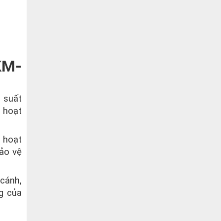
KM-
 suất
 hoạt
h hoạt
bảo vệ
cánh,
g của