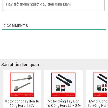
0
COMMENTS
Sản phẩm liên quan
Motor cổng tay đòn tự
Motor Cổng Tay Đòn
Motor Cổng
động Hero-220V
Tự Động Hero L9 – 24v
Tự Động Hero