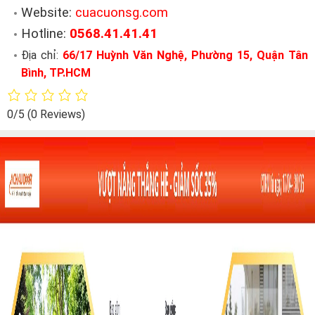
Website:
cuacuonsg.com
Hotline:
0568.41.41.41
Địa chỉ:
66/17 Huỳnh Văn Nghệ, Phường 15, Quận Tân
Bình, TP.HCM
0/5
(0 Reviews)