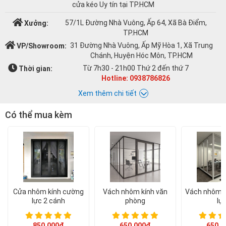
cửa kéo Uy tín tại TP.HCM
57/1L Đường Nhà Vuông, Ấp 64, Xã Bà Điểm,
Xưởng:
TP.HCM
31 Đường Nhà Vuông, Ấp Mỹ Hòa 1, Xã Trung
VP/Showroom:
Chánh, Huyện Hóc Môn, TP.HCM
Từ 7h30 - 21h00 Thứ 2 đến thứ 7
Thời gian:
Hotline: 0938786826
Xem thêm chi tiết
Có thể mua kèm
Chat với Á CHÂU:
Á CHÂU
0938786826
cuacuonachau@gmail.com
Email:
Cửa nhôm kính cường
Vách nhôm kính văn
Vách nhôm k
lực 2 cánh
phòng
lự
850.000đ
650.000đ
650.0