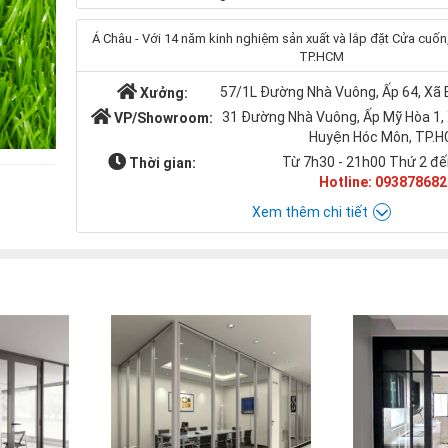
Á Châu - Với 14 năm kinh nghiệm sản xuất và lắp đặt Cửa cuốn, 
TP.HCM
57/1L Đường Nhà Vuông, Ấp 64, Xã
Xưởng:
31 Đường Nhà Vuông, Ấp Mỹ Hòa 1,
VP/Showroom:
Huyện Hóc Môn, TP.
Từ 7h30 - 21h00 Thứ 2 đế
Thời gian:
Hotline: 093878682
Xem thêm chi tiết
Chat với Á CHÂU:
Á CHÂU
0938786826
cuacuonachau@gmail.com
Email: