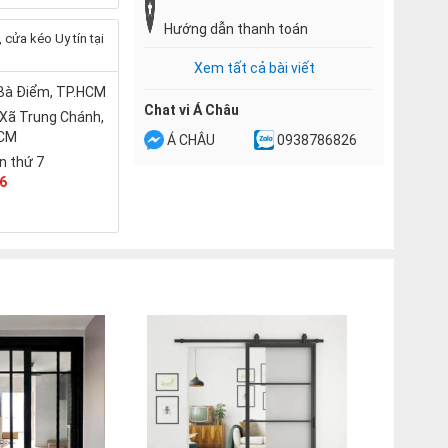
Hướng dẫn thanh toán
cửa kéo Uy tín tại
Xem tất cả bài viết
 Bà Điểm, TP.HCM
Chat vi Á Châu
 Xã Trung Chánh,
HCM
Á CHÂU
0938786826
n thứ 7
6