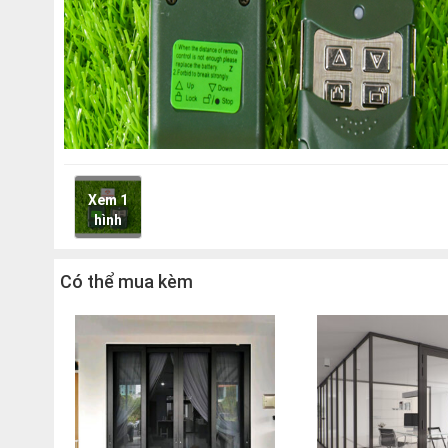
Xem 1
hình
Có thể mua kèm