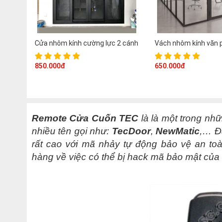
Cửa nhôm kính cường lực 2 cánh
Vách nhôm kính văn 
850.000đ
650.000đ
Remote Cửa Cuốn TEC
là là một trong nh
nhiều tên gọi như:
TecDoor
,
NewMatic
,…
Đ
rất cao với mã nhảy tự động bảo vệ an toà
hàng về việc có thể bị hack mã bảo mật củ