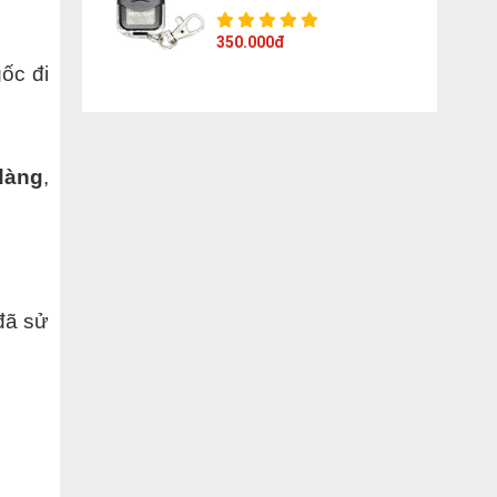
350.000đ
gốc đi
dàng
,
đã sử