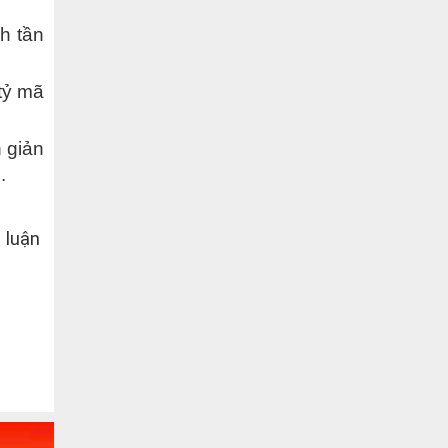
h tần
tỷ mã
n giản
.
 luận