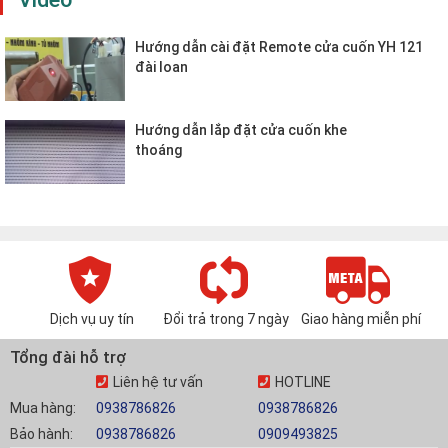
Hướng dẫn cài đặt Remote cửa cuốn YH 121
đài loan
Hướng dẫn lắp đặt cửa cuốn khe
thoáng
Dịch vụ uy tín
Đổi trả trong 7 ngày
Giao hàng miễn phí
Tổng đài hỗ trợ
Liên hệ tư vấn
HOTLINE
Mua hàng:
0938786826
0938786826
Bảo hành:
0938786826
0909493825