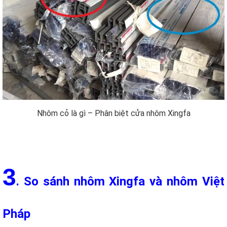
đảm bảo được độ bền và chống gỉ sét tốt.
Nhôm cỏ là gì – Phân biệt cửa nhôm Xingfa
3
. So sánh nhôm Xingfa và nhôm Việt
Pháp