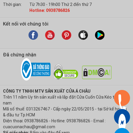
Thời gian:
Từ 7h30 - 19h00 Thứ 2 đến thứ 7
Hotline: 0938786826
Kết nối với chúng tôi
Đã chứng nhận
CÔNG TY TNHH MTV SẢN XUẤT CỬA Á CHÂU
Trên 11 năm Uy tín sản xuất và lắp đặt Cửa Cuốn Cửa Kéo tại Việt
nam
Mã số thuế: 0313267467 - Cấp ngày 22/05/2015 - tại Sở kế hoạch
& đầu tư Tp.HCM
Điện thoại: 0938786826 - Hotline: 0938786826 - Email :
cuacuonachau@gmail.com
Số giấy phép:
Bấm vào đây để xem