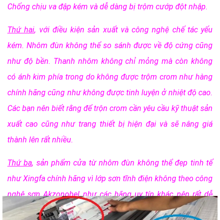
Chống chịu va đập kém và dễ dàng bị trộm cướp đột nhập.
Thứ hai
, với điều kiện sản xuất và công nghệ chế tác yếu
kém. Nhôm đùn không thể so sánh được về độ cứng cũng
như độ bền. Thanh nhôm không chỉ mỏng mà còn không
có ánh kim phía trong do không được trộm crom như hàng
chính hãng cũng như không được tinh luyện ở nhiệt độ cao.
Các bạn nên biết rằng để trộn crom cần yêu cầu kỹ thuật sản
xuất cao cũng như trang thiết bị hiện đại và sẽ nâng giá
thành lên rất nhiều.
Thứ ba
, sản phẩm cửa từ nhôm đùn không thể đẹp tinh tế
như Xingfa chính hãng vì lớp sơn tĩnh điện không theo công
nghệ sơn Akzonobel như các hãng uy tín khác nên rất dễ
trầy tróc. Bên cạnh đó, nhôm kém chất lượng nên không