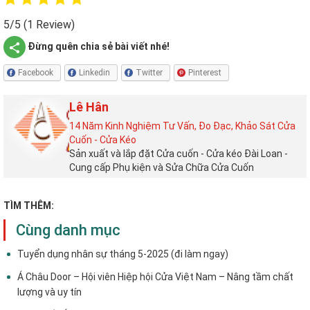
Đừng quên chia sẻ bài viết nhé!
Facebook
Linkedin
Twitter
Pinterest
Lê Hân
14 Năm Kinh Nghiệm Tư Vấn, Đo Đạc, Khảo Sát Cửa
Cuốn - Cửa Kéo
Sản xuất và lắp đặt Cửa cuốn - Cửa kéo Đài Loan -
Cung cấp Phụ kiện và Sửa Chữa Cửa Cuốn
TÌM THÊM:
Cùng danh mục
Tuyển dụng nhân sự tháng 5-2025 (đi làm ngay)
Á Châu Door – Hội viên Hiệp hội Cửa Việt Nam – Nâng tầm chất
lượng và uy tín
Cửa Cuốn Á Châu cảnh báo tình trạng cá nhân, đơn vị, trang web,
fanpage giả mạo thương hiệu