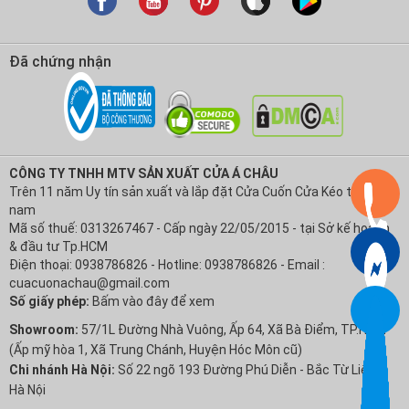
Đã chứng nhận
CÔNG TY TNHH MTV SẢN XUẤT CỬA Á CHÂU
Trên 11 năm Uy tín sản xuất và lắp đặt Cửa Cuốn Cửa Kéo tại Việt
nam
Mã số thuế: 0313267467 - Cấp ngày 22/05/2015 - tại Sở kế hoạch
& đầu tư Tp.HCM
Điện thoại: 0938786826 - Hotline: 0938786826 - Email :
cuacuonachau@gmail.com
Số giấy phép:
Bấm vào đây để xem
Showroom:
57/1L Đường Nhà Vuông, Ấp 64, Xã Bà Điểm, TP.HCM
(Ấp mỹ hòa 1, Xã Trung Chánh, Huyện Hóc Môn cũ)
Chi nhánh Hà Nội:
Số 22 ngõ 193 Đường Phú Diễn - Bắc Từ Liêm -
Hà Nội
Hỗ trợ khách hàng