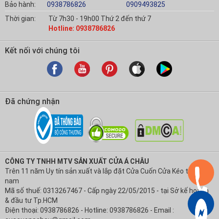
Bảo hành:
0938786826
0909493825
Thời gian:
Từ 7h30 - 19h00 Thứ 2 đến thứ 7
Hotline: 0938786826
Kết nối với chúng tôi
Đã chứng nhận
CÔNG TY TNHH MTV SẢN XUẤT CỬA Á CHÂU
Trên 11 năm Uy tín sản xuất và lắp đặt Cửa Cuốn Cửa Kéo tại Việt
nam
Mã số thuế: 0313267467 - Cấp ngày 22/05/2015 - tại Sở kế hoạch
& đầu tư Tp.HCM
Điện thoại: 0938786826 - Hotline: 0938786826 - Email :