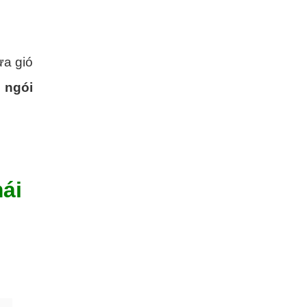
ưa gió
 ngói
ái