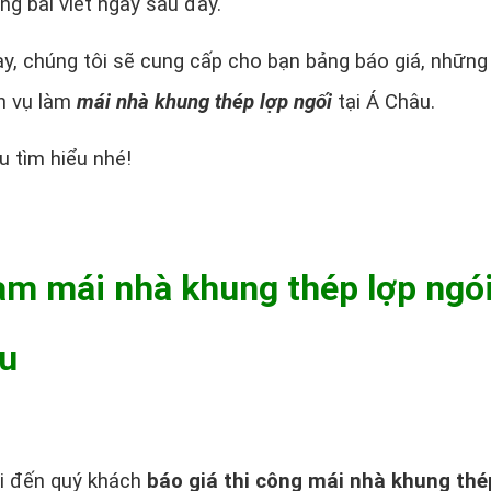
ng bài viết ngày sau đây.
này, chúng tôi sẽ cung cấp cho bạn bảng báo giá, những
h vụ làm
mái nhà khung thép lợp ngối
tại Á Châu.
u tìm hiểu nhé!
 làm mái nhà khung thép lợp ngó
âu
ửi đến quý khách
báo giá thi công mái nhà khung thé