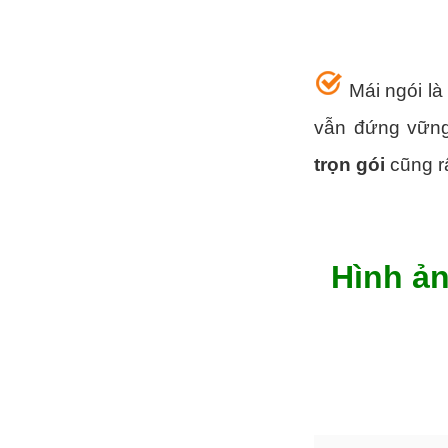
Mái ngói là
vẫn đứng vữn
trọn gói
cũng râ
Hình ả