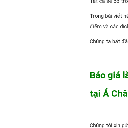
Tất cả sẽ có tro
Trong bài viết 
điểm và các dịc
Chúng ta bắt đầ
Báo giá
tại Á Ch
Chúng tôi xin g