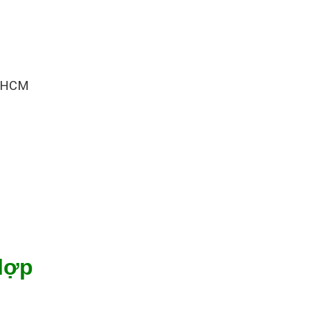
tp.HCM
lợp