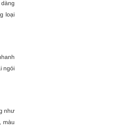
̃ dàng
g loại
g nhanh
i ngói
́ng như
, màu