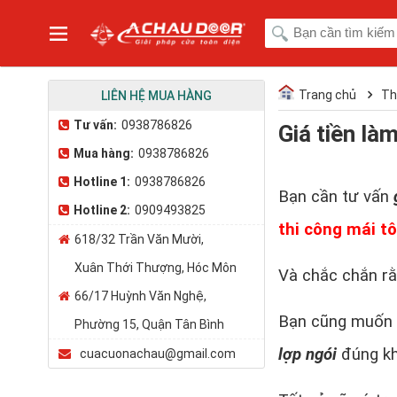
Trang chủ
Th
LIÊN HỆ MUA HÀNG
Tư vấn:
0938786826
Giá tiền la
Mua hàng:
0938786826
Hotline 1:
0938786826
Bạn cần tư vấn
Hotline 2:
0909493825
thi công mái t
618/32 Trần Văn Mười,
Xuân Thới Thượng, Hóc Môn
Và chắc chắn r
66/17 Huỳnh Văn Nghệ,
Bạn cũng muốn 
Phường 15, Quận Tân Bình
lợp ngói
đúng k
cuacuonachau@gmail.com