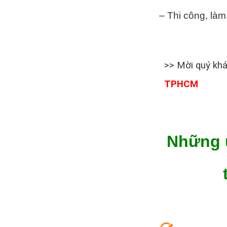
– Thi công, làm
>> Mời quý kh
TPHCM
Những 