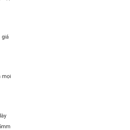
 giá
̉ mọi
ày
 25mm