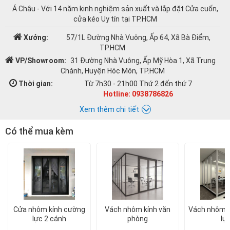
Á Châu - Với 14 năm kinh nghiệm sản xuất và lắp đặt Cửa cuốn,
cửa kéo Uy tín tại TP.HCM
Xưởng:
57/1L Đường Nhà Vuông, Ấp 64, Xã Bà Điểm,
TP.HCM
VP/Showroom:
31 Đường Nhà Vuông, Ấp Mỹ Hòa 1, Xã Trung
Chánh, Huyện Hóc Môn, TP.HCM
Thời gian:
Từ 7h30 - 21h00 Thứ 2 đến thứ 7
Hotline: 0938786826
Xem thêm chi tiết
Có thể mua kèm
Chat với Á CHÂU:
Á CHÂU
0938786826
Email:
cuacuonachau@gmail.com
Cửa nhôm kính cường
Vách nhôm kính văn
Vách nhôm k
lực 2 cánh
phòng
lự