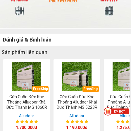
Đánh giá & Bình luận
Sản phẩm liên quan
FreeShip
FreeShip
Cửa Cuốn Đức Khe
Cửa Cuốn Đức Khe
Cửa Cuốn 
Thoáng Alludoor Khải
Thoáng Alludoor Khải
Thoáng Allu
Đức Thành MS 1060R
Đức Thành MS 5223R
Đức Thành 
Alludoor
Alludoor
Alludo
1.700.000đ
1.190.000đ
1.275.