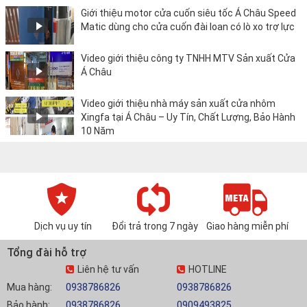
Giới thiệu motor cửa cuốn siêu tốc Á Châu Speed
Matic dùng cho cửa cuốn đài loan có lò xo trợ lực
Video giới thiệu công ty TNHH MTV Sản xuất Cửa
Á Châu
Video giới thiệu nhà máy sản xuất cửa nhôm
Xingfa tại Á Châu – Uy Tín, Chất Lượng, Bảo Hành
10 Năm
Dịch vụ uy tín
Đổi trả trong 7 ngày
Giao hàng miễn phí
Tổng đài hỗ trợ
Liên hệ tư vấn
HOTLINE
Mua hàng:
0938786826
0938786826
Bảo hành:
0938786826
0909493825