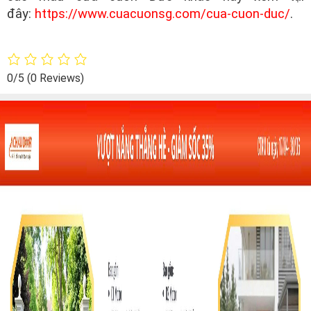
đây:
https://www.cuacuonsg.com/cua-cuon-duc/
.
0/5
(0 Reviews)