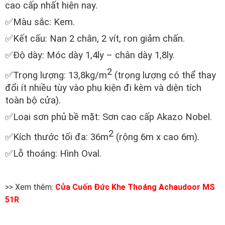
cao cấp nhất hiện nay.
✅Màu sắc: Kem.
✅Kết cấu: Nan 2 chân, 2 vít, ron giảm chấn.
✅Độ dày: Móc dày 1,4ly – chân dày 1,8ly.
2
✅Trọng lượng: 13,8kg/m
(trọng lượng có thể thay
đổi ít nhiều tùy vào phụ kiện đi kèm và diện tích
toàn bộ cửa).
✅Loại sơn phủ bề mặt: Sơn cao cấp Akazo Nobel.
2
✅Kích thước tối đa: 36m
(rộng 6m x cao 6m).
✅Lỗ thoáng: Hình Oval.
>> Xem thêm:
Cửa Cuốn Đức Khe Thoáng Achaudoor MS
51R