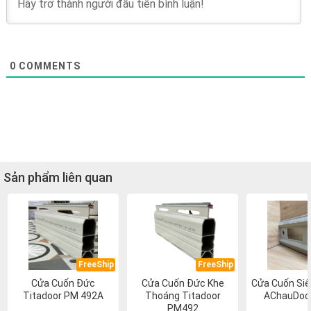
0
COMMENTS
Sản phẩm liên quan
FreeShip
FreeShip
Cửa Cuốn Đức
Cửa Cuốn Đức Khe
Cửa Cuốn Si
Titadoor PM 492A
Thoáng Titadoor
AChauDoo
PM492