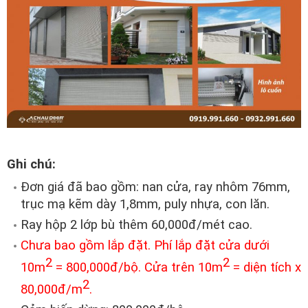
Ghi chú:
Đơn giá đã bao gồm: nan cửa, ray nhôm 76mm,
trục mạ kẽm dày 1,8mm, puly nhựa, con lăn.
Ray hộp 2 lớp bù thêm 60,000đ/mét cao.
Chưa bao gồm lắp đặt. Phí lắp đặt cửa dưới
2
2
10m
= 800,000đ/bộ. Cửa trên 10m
= diện tích x
2
80,000đ/m
.