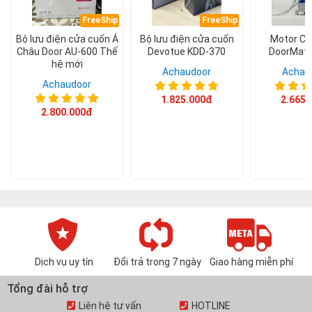
FreeShip
FreeShip
Bộ lưu điện cửa cuốn Á
Bộ lưu điện cửa cuốn
Motor Cử
Châu Door AU-600 Thế
Devotue KDD-370
DoorMati
hệ mới
Achaudoor
Achau
Achaudoor
1.825.000đ
2.665.
2.800.000đ
Dịch vụ uy tín
Đổi trả trong 7 ngày
Giao hàng miễn phí
Tổng đài hỗ trợ
Liên hệ tư vấn
HOTLINE