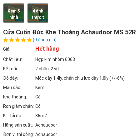
Xem 5
4 ảnh
hình
thực t
Cửa Cuốn Đức Khe Thoáng Achaudoor MS 52R
(0 đánh giá)
Hết hàng
Giá:
Chất liệu:
Hợp kim nhôm 6063
Kết cấu:
2 chân, 2 vít
Độ dày:
Móc dày 1,4ly, chân chịu lực dày 1,8ly (+/-6%)
Màu sắc:
Kem
Khe thoáng:
Có
Ron giảm chấn:
Có
KT tối đa:
36m2
Hãng sản xuất:
Achaudoor
Đơn vị thi công:
Achaudoor