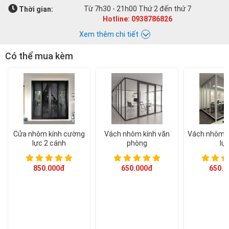
Từ 7h30 - 21h00 Thứ 2 đến thứ 7
Thời gian:
Hotline: 0938786826
Xem thêm chi tiết
Có thể mua kèm
Chat với Á CHÂU:
Á CHÂU
0938786826
cuacuonachau@gmail.com
Email:
Cửa nhôm kính cường
Vách nhôm kính văn
Vách nhôm k
lực 2 cánh
phòng
lự
850.000đ
650.000đ
650.0