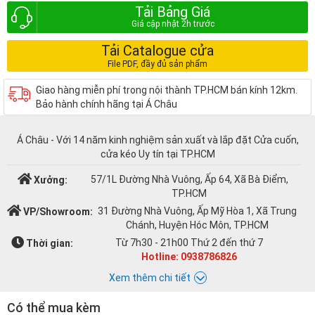
Tải Bảng Giá
Tải Catalogue cửa
Giao hàng miễn phí trong nội thành TP.HCM bán kính 12km.
Bảo hành chính hãng tại Á Châu
Á Châu - Với 14 năm kinh nghiệm sản xuất và lắp đặt Cửa cuốn,
cửa kéo Uy tín tại TP.HCM
57/1L Đường Nhà Vuông, Ấp 64, Xã Bà Điểm,
Xưởng:
TP.HCM
31 Đường Nhà Vuông, Ấp Mỹ Hòa 1, Xã Trung
VP/Showroom:
Chánh, Huyện Hóc Môn, TP.HCM
Từ 7h30 - 21h00 Thứ 2 đến thứ 7
Thời gian:
Hotline: 0938786826
Xem thêm chi tiết
Có thể mua kèm
Chat với Á CHÂU: