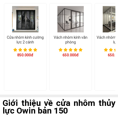
Á CHÂU
0938786826
cuacuonachau@gmail.com
Email:
Cửa nhôm kính cường
Vách nhôm kính văn
Vách nhôm k
lực 2 cánh
phòng
lự
850.000đ
650.000đ
650.0
Giới thiệu về cửa nhôm thủy
lực Owin bản 150