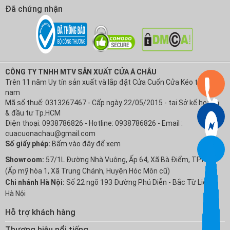
Đã chứng nhận
CÔNG TY TNHH MTV SẢN XUẤT CỬA Á CHÂU
Trên 11 năm Uy tín sản xuất và lắp đặt Cửa Cuốn Cửa Kéo tại Việt
nam
Mã số thuế: 0313267467 - Cấp ngày 22/05/2015 - tại Sở kế hoạch
& đầu tư Tp.HCM
Điện thoại: 0938786826 - Hotline: 0938786826 - Email :
cuacuonachau@gmail.com
Số giấy phép:
Bấm vào đây để xem
Showroom:
57/1L Đường Nhà Vuông, Ấp 64, Xã Bà Điểm, TP.HCM
(Ấp mỹ hòa 1, Xã Trung Chánh, Huyện Hóc Môn cũ)
Chi nhánh Hà Nội:
Số 22 ngõ 193 Đường Phú Diễn - Bắc Từ Liêm -
Hà Nội
Hỗ trợ khách hàng
Chính sách Bảo hành
Thương hiệu nổi tiếng