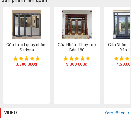
Sản phẩm liên quan
Cửa trượt quay nhôm
Cửa Nhôm Thủy Lực
Cửa Nhôm T
Sadona
Bản 180
Bản 1
3.500.000đ
5.000.000đ
4.500.
VIDEO
Xem tất cả