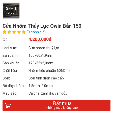
Xem 1
hình
Cửa Nhôm Thủy Lực Owin Bản 150
(0 đánh giá)
4.200.000đ
Giá:
Loại cửa:
Cửa nhôm thuỷ lực.
Bản cánh:
150x60x1.9mm.
Bản khuân:
120x55x2,0mm.
Chất liệu:
Nhôm tiêu chuẩn 6063-T5.
Sơn:
Sơn tĩnh điện cao cấp.
Độ dày nhôm:
1.8mm, 2.0mm.
Màu sắc:
Cà phê, xám đá, vân gỗ…
Đặt mua