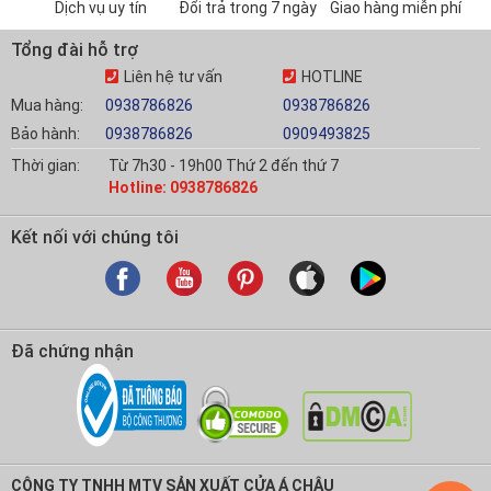
Dịch vụ uy tín
Đổi trả trong 7 ngày
Giao hàng miễn phí
Tổng đài hỗ trợ
Liên hệ tư vấn
HOTLINE
Mua hàng:
0938786826
0938786826
Bảo hành:
0938786826
0909493825
Thời gian:
Từ 7h30 - 19h00 Thứ 2 đến thứ 7
Hotline: 0938786826
Kết nối với chúng tôi
Đã chứng nhận
CÔNG TY TNHH MTV SẢN XUẤT CỬA Á CHÂU