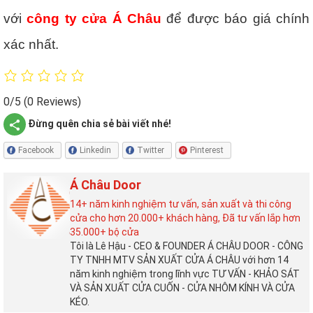
với
công ty cửa Á Châu
để được báo giá chính
xác nhất.
0/5
(0 Reviews)
Đừng quên chia sẻ bài viết nhé!
Facebook
Linkedin
Twitter
Pinterest
Á Châu Door
14+ năm kinh nghiệm tư vấn, sản xuất và thi công
cửa cho hơn 20.000+ khách hàng, Đã tư vấn lắp hơn
35.000+ bộ cửa
Tôi là Lê Hậu - CEO & FOUNDER Á CHÂU DOOR - CÔNG
TY TNHH MTV SẢN XUẤT CỬA Á CHÂU với hơn 14
năm kinh nghiệm trong lĩnh vực TƯ VẤN - KHẢO SÁT
VÀ SẢN XUẤT CỬA CUỐN - CỬA NHÔM KÍNH VÀ CỬA
KÉO.