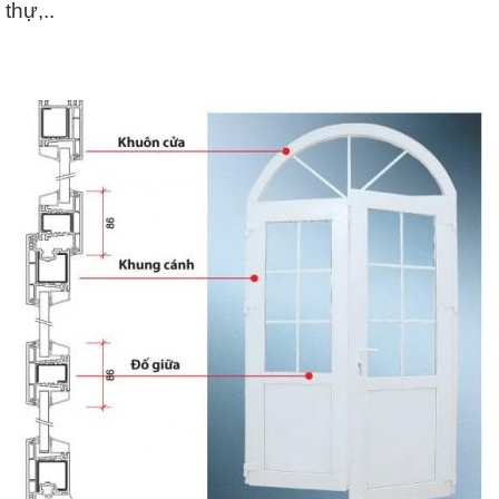
thự,..