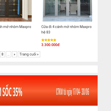
ánh mở nhôm Maxpro
Cửa đi 4 cánh mở nhôm Maxpro
hệ 83
3.300.000đ
8
...
»
Trang cuối »