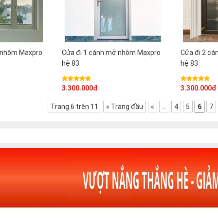
h nhôm Maxpro
Cửa đi 1 cánh mở nhôm Maxpro
Cửa đi 2 c
hệ 83
hệ 83
3.300.000đ
3.300.000đ
Trang 6 trên 11
« Trang đầu
«
...
4
5
6
7