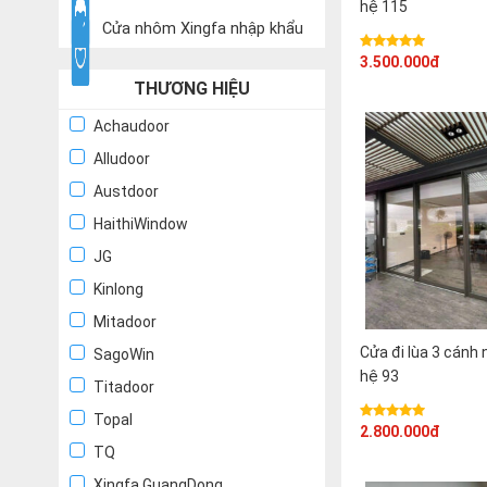
hệ 115
Cửa nhôm Xingfa nhập khẩu
3.500.000đ
THƯƠNG HIỆU
Achaudoor
Alludoor
Austdoor
HaithiWindow
JG
Kinlong
Mitadoor
Cửa đi lùa 3 cán
SagoWin
hệ 93
Titadoor
Topal
2.800.000đ
TQ
Xingfa GuangDong