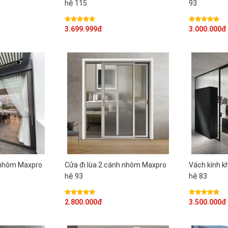
hệ 115
93
3.699.999đ
3.000.000đ
h nhôm Maxpro
Cửa đi lùa 2 cánh nhôm Maxpro
Vách kính 
hệ 93
hệ 83
2.800.000đ
3.500.000đ