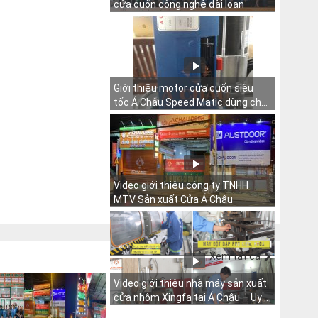
cửa cuốn công nghệ đài loan
Giới thiệu motor cửa cuốn siêu
tốc Á Châu Speed Matic dùng cho
cửa cuốn đài loan có lò xo trợ lực
Video giới thiệu công ty TNHH
MTV Sản xuất Cửa Á Châu
Xem tất cả
Video giới thiệu nhà máy sản xuất
cửa nhôm Xingfa tại Á Châu – Uy
Tín, Chất Lượng, Bảo Hành 10 Năm