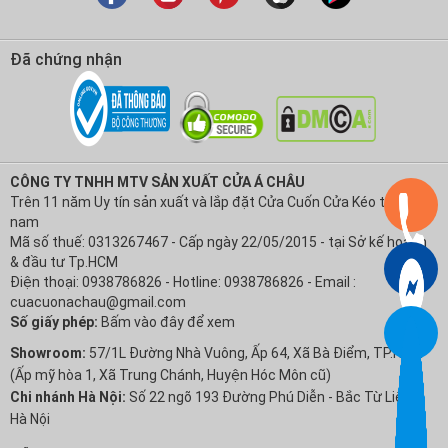
Đã chứng nhận
CÔNG TY TNHH MTV SẢN XUẤT CỬA Á CHÂU
Trên 11 năm Uy tín sản xuất và lắp đặt Cửa Cuốn Cửa Kéo tại Việt
nam
Mã số thuế: 0313267467 - Cấp ngày 22/05/2015 - tại Sở kế hoạch
& đầu tư Tp.HCM
Điện thoại: 0938786826 - Hotline: 0938786826 - Email :
cuacuonachau@gmail.com
Số giấy phép:
Bấm vào đây để xem
Showroom:
57/1L Đường Nhà Vuông, Ấp 64, Xã Bà Điểm, TP.HCM
(Ấp mỹ hòa 1, Xã Trung Chánh, Huyện Hóc Môn cũ)
Chi nhánh Hà Nội:
Số 22 ngõ 193 Đường Phú Diễn - Bắc Từ Liêm -
Hà Nội