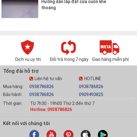
Hướng dẫn lắp đặt cửa cuốn khe
thoáng
Dịch vụ uy tín
Đổi trả trong 7 ngày
Giao hàng miễn phí
Tổng đài hỗ trợ
Liên hệ tư vấn
HOTLINE
Mua hàng:
0938786826
0938786826
Bảo hành:
0938786826
0909493825
Thời gian:
Từ 7h30 - 19h00 Thứ 2 đến thứ 7
Hotline: 0938786826
Kết nối với chúng tôi