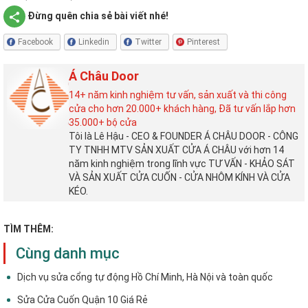
Đừng quên chia sẻ bài viết nhé!
Facebook
Linkedin
Twitter
Pinterest
Á Châu Door
14+ năm kinh nghiệm tư vấn, sản xuất và thi công
cửa cho hơn 20.000+ khách hàng, Đã tư vấn lắp hơn
35.000+ bộ cửa
Tôi là Lê Hậu - CEO & FOUNDER Á CHÂU DOOR - CÔNG
TY TNHH MTV SẢN XUẤT CỬA Á CHÂU với hơn 14
năm kinh nghiệm trong lĩnh vực TƯ VẤN - KHẢO SÁT
VÀ SẢN XUẤT CỬA CUỐN - CỬA NHÔM KÍNH VÀ CỬA
KÉO.
TÌM THÊM:
Cùng danh mục
Dịch vụ sửa cổng tự động Hồ Chí Minh, Hà Nội và toàn quốc
Sửa Cửa Cuốn Quận 10 Giá Rẻ